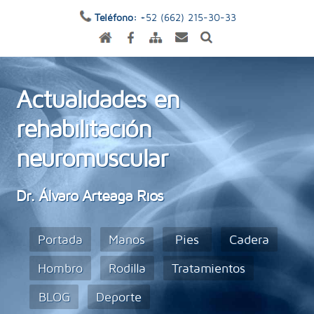
Teléfono:
+52 (662) 215-30-33
Actualidades en
rehabilitación
neuromuscular
Dr. Álvaro Arteaga Ríos
Portada
Manos
Pies
Cadera
Hombro
Rodilla
Tratamientos
BLOG
Deporte